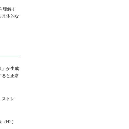
を理解す
る具体的な
素」が生成
すると正常
、ストレ
（H2）